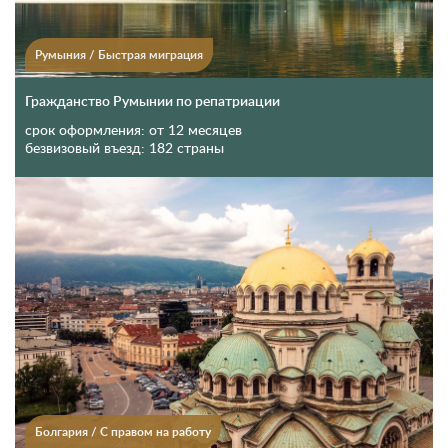
Румыния
/
Быстрая миграция
Гражданство Румынии по репатриации
срок оформления:
от 12 месяцев
безвизовый въезд:
182 страны
Болгария
/
С правом на работу