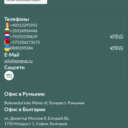
Телефоны
+40312295915
+35924904446
+79255230629
+375336273673
0800339284
E-Mail
info@emigras.ru
Соцсети
Офис в Румынии
Bulevardul Iuliu Maniu 6l, Бухарест, Румыния
Офис в Болгарии
ул. Димитър Моллов 8, Evropark Bc,
1750 Младост 1, София, Болгария