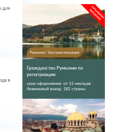
популярная
ю для
программа
Румыния
/
Быстрая миграция
Гражданство Румынии по
репатриации
зда в
срок оформления:
от 12 месяцев
безвизовый въезд:
182 страны