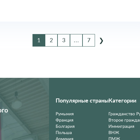
›
1
2
3
…
7
Популярные страны
Категории
ого
Румыния
Гражданство 
Франция
Второе гражда
Болгария
Иммиграция
Польша
ВНЖ
Армения
ПМЖ