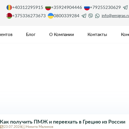
+40312295915
+35924904446
+79255230629
+375336273673
0800339284
info@emigras.r
иентов
Блог
О Компании
Контакты
Кон
Как получить ПМЖ и переехать в Грецию из России
23.07.2026
Никита Малинов