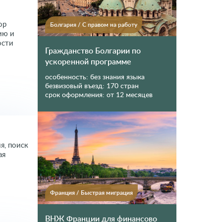
ор
Болгария
/
С правом на работу
ию и
ости
Гражданство Болгарии по
ускоренной программе
особенность:
без знания языка
безвизовый въезд:
170 стран
срок оформления:
от 12 месяцев
я, поиск
ая
Франция
/
Быстрая миграция
ВНЖ Франции для финансово