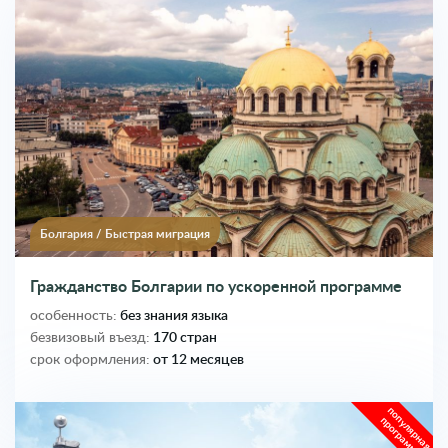
Болгария
/
Быстрая миграция
Гражданство Болгарии по ускоренной программе
особенность:
без знания языка
безвизовый въезд:
170 стран
срок оформления:
от 12 месяцев
популярная
программа