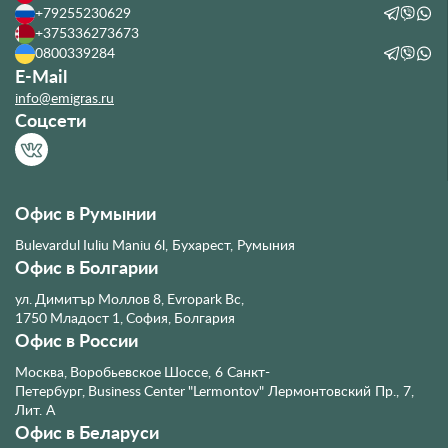
Телефоны
+40312295915
+35924904446
+79255230629
+375336273673
0800339284
E-Mail
info@emigras.ru
Соцсети
Офис в Румынии
Bulevardul Iuliu Maniu 6l, Бухарест, Румыния
Офис в Болгарии
ул. Димитър Моллов 8, Evropark Bc,
1750 Младост 1, София, Болгария
Офис в России
Москва, Воробьевское Шоссе, 6
Санкт-
Петербург, Business Center "Lermontov" Лермонтовский Пр., 7,