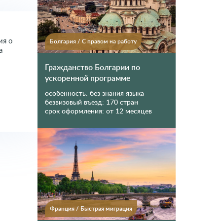
ия о
Болгария
/
С правом на работу
а
Гражданство Болгарии по
ускоренной программе
особенность:
без знания языка
безвизовый въезд:
170 стран
срок оформления:
от 12 месяцев
Франция
/
Быстрая миграция