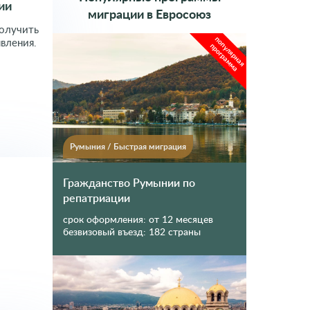
ии
миграции в Евросоюз
получить
популярная
вления.
программа
Румыния
/
Быстрая миграция
Гражданство Румынии по
репатриации
срок оформления:
от 12 месяцев
безвизовый въезд:
182 страны