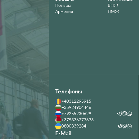
Польша
ВНЖ
Армения
ПМЖ
Телефоны
+40312295915
+35924904446
+79255230629
+375336273673
0800339284
E-Mail