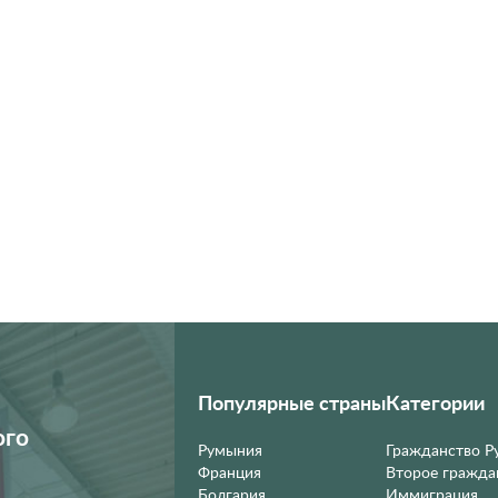
Популярные страны
Категории
ого
Румыния
Гражданство 
Франция
Второе гражда
Болгария
Иммиграция