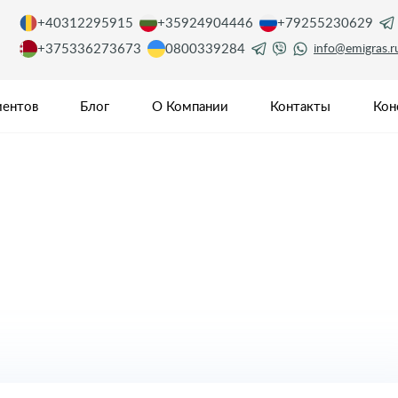
+40312295915
+35924904446
+79255230629
+375336273673
0800339284
info@emigras.r
иентов
Блог
О Компании
Контакты
Кон