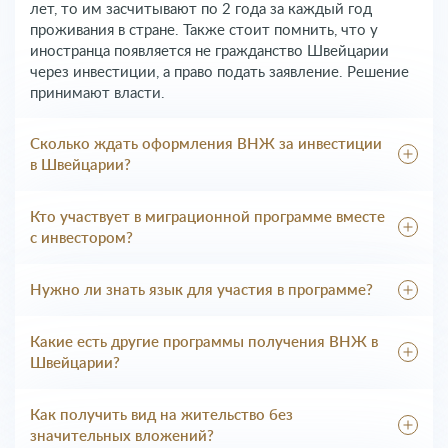
лет, то им засчитывают по 2 года за каждый год
проживания в стране. Также стоит помнить, что у
иностранца появляется не гражданство Швейцарии
через инвестиции, а право подать заявление. Решение
принимают власти.
Сколько ждать оформления ВНЖ за инвестиции
в Швейцарии?
Срок оформления – 3-6 месяцев.
Кто участвует в миграционной программе вместе
с инвестором?
Иностранец может взять с собой семью. Но это не
дает членам семьи никаких преимуществ. На них
Нужно ли знать язык для участия в программе?
распространяются те же требования, что и на
Нет. Для того, чтобы инвестировать в экономику
основного заявителя.
кантона язык знать не обязательно. Однако его
Какие есть другие программы получения ВНЖ в
придется выучить, если через 12 лет инвестор решит
Швейцарии?
подать документы на гражданство.
Наиболее распространенные виды на жительство в
Швейцарии:
Как получить вид на жительство без
значительных вложений?
L – краткосрочное проживание до 1 года;