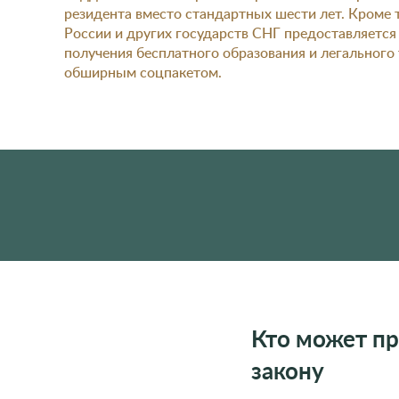
резидента вместо стандартных шести лет. Кроме т
России и других государств СНГ предоставляетс
получения бесплатного образования и легального
обширным соцпакетом.
Кто может пр
закону