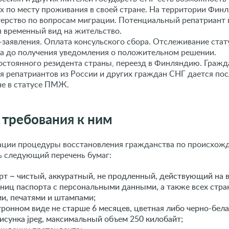
ах по месту проживания в своей стране. На территории Фи
ерство по вопросам миграции. Потенциальный репатриант п
 временный вид на жительство.
заявления. Оплата консульского сбора. Отслеживание стату
ва до получения уведомления о положительном решении.
остоянного резидента страны, переезд в Финляндию. Гражд
 репатриантов из России и других граждан СНГ дается пос
не в статусе ПМЖ.
требования к ним
ации процедуры восстановления гражданства по происхо
ь следующий перечень бумаг:
рт – чистый, аккуратный, не продленный, действующий на 
аниц паспорта с персональными данными, а также всех стр
ми, печатями и штампами;
ронном виде не старше 6 месяцев, цветная либо черно-бела
исунка jpeg, максимальный объем 250 килобайт;