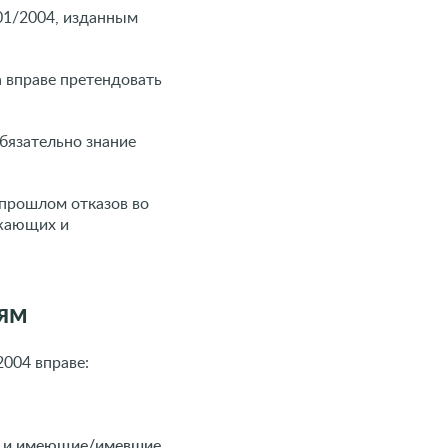
01/2004, изданным
 вправе претендовать
бязательно знание
прошлом отказов во
ужающих и
ням
004 вправе:
а и имеющие/имевшие