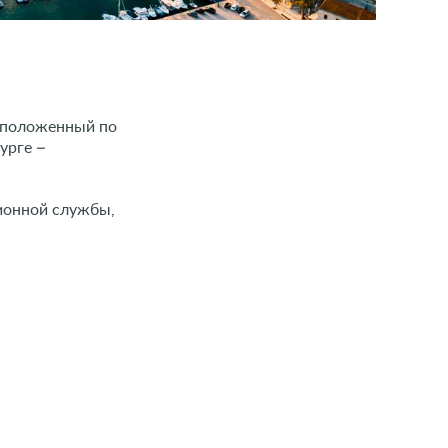
асположенный по
урге –
ионной службы,