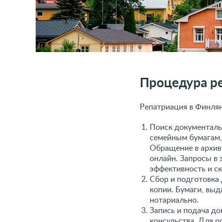
Процедура р
Репатриация в Финля
Поиск документаль
семейным бумагам,
Обращение в архив
онлайн. Запросы в
эффективность и с
Сбор и подготовка
копии. Бумаги, выд
нотариально.
Запись и подача д
консульства. Для р