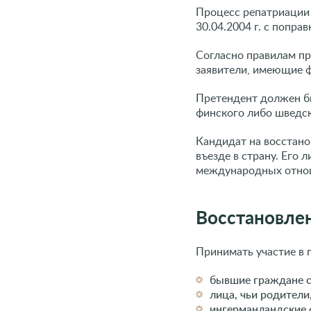
Процесс репатриации
30.04.2004 г. с попра
Согласно правилам пр
заявители, имеющие 
Претендент должен б
финского либо шведск
Кандидат на восстано
въезде в страну. Его
международных отнош
Восстановле
Принимать участие в 
бывшие граждане с
лица, чьи родител
ингерманландские 