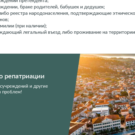
ождении претендента;
ждении, браке родителей, бабушек и дедушек;
 либо реестра народонаселения, подтверждающие этническ
нов;
милии (при наличии);
ждающий легальный въезд либо проживание на территории г
о репатриации
осучреждений и другие
з проблем!