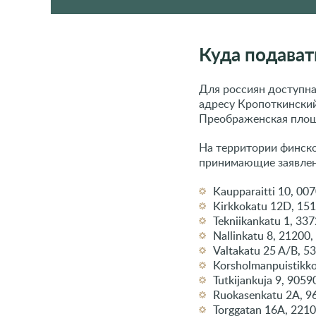
Куда подават
Для россиян доступн
адресу Кропоткинский
Преображенская площ
На территории финско
принимающие заявлен
Kaupparaitti 10, 007
Kirkkokatu 12D, 1514
Tekniikankatu 1, 337
Nallinkatu 8, 21200, 
Valtakatu 25 A/B, 5
Korsholmanpuistikko 
Tutkijankuja 9, 9059
Ruokasenkatu 2A, 96
Torggatan 16A, 221