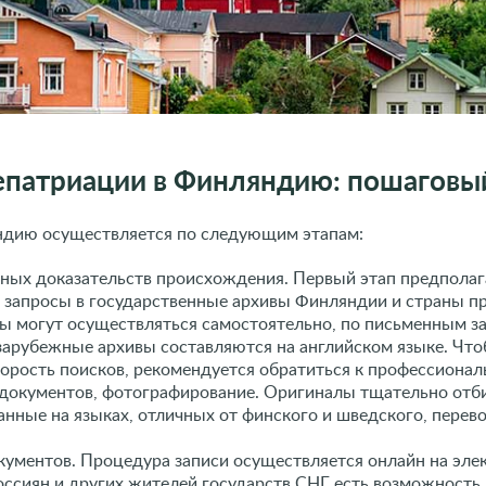
епатриации в Финляндию: пошаговы
ндию осуществляется по следующим этапам:
ных доказательств происхождения. Первый этап предполаг
 запросы в государственные архивы Финляндии и страны п
ы могут осуществляться самостоятельно, по письменным за
 зарубежные архивы составляются на английском языке. Чт
корость поисков, рекомендуется обратиться к профессиона
 документов, фотографирование. Оригиналы тщательно отб
анные на языках, отличных от финского и шведского, перев
окументов. Процедура записи осуществляется онлайн на эле
оссиян и других жителей государств СНГ есть возможность 