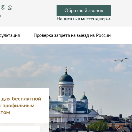
Обратный звонок
u
Написать в мессенджер
сультация
Проверка запрета на выезд из России
у для бесплатной
 с профильным
стом