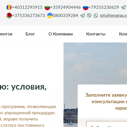
+40312295915
+35924904446
+79255230629
+375336273673
0800339284
info@emigras.r
иентов
Блог
О Компании
Контакты
Кон
ю: условия,
Заполните заявк
консультации
о программа, позволяющая
юри
по упрощенной процедуре.
, вправе получить
 статусе постоянного