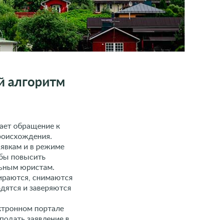
й алгоритм
ает обращение к
роисхождения.
явкам и в режиме
обы повысить
льным юристам.
ираются, снимаются
одятся и заверяются
ктронном портале
подать заявление в