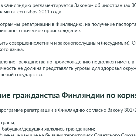
 в Финляндию регламентируется Законом об иностранцах 3
вками от сентября 2011 года.
ограммы репатриации в Финляндию, на получение паспорта
финское этническое происхождение.
ыть совершеннолетним и законопослушным (несудимым). О
ого языка.
вление гражданства по происхождению не должен иметь в 
 личность не должна представлять угрозы для здоровья окр
ений государства.
ние гражданства Финляндии по кор
программе репатриации в Финляндию согласно Закону 301/2
траны;
и, бабушки/дедушки являлись гражданами;
финны, живущие на бывших территориях Советского Союз