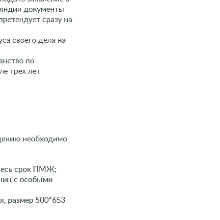
нляндии документы
ретендует сразу на
са своего дела на
анство по
ле трех лет
ждению необходимо
весь срок ПМЖ;
аниц с особыми
я, размер 500*653