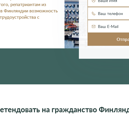
ого, репатриантам из
я в Финляндии возможность
 трудоустройства с
етендовать на гражданство Финлян