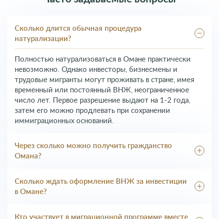
Сколько длится обычная процедура
натурализации?
Полностью натурализоваться в Омане практически
невозможно. Однако инвесторы, бизнесмены и
трудовые мигранты могут проживать в стране, имея
временный или постоянный ВНЖ, неограниченное
число лет. Первое разрешение выдают на 1-2 года,
затем его можно продлевать при сохранении
иммиграционных оснований.
Через сколько можно получить гражданство
Омана?
Стать гражданкой может женщина, вступившая в брак
с местным жителем и прожившая в Султанате не
Сколько ждать оформление ВНЖ за инвестиции
менее 10 лет. В остальных случаях местные законы не
в Омане?
предусматривают присвоение гражданства
О сроках рассмотрения заявок на визу инвестора
иностранцам. Исключение – указ правительства за
правительство объявит дополнительно. В среднем
Кто участвует в миграционной программе вместе
особые заслуги перед государством.