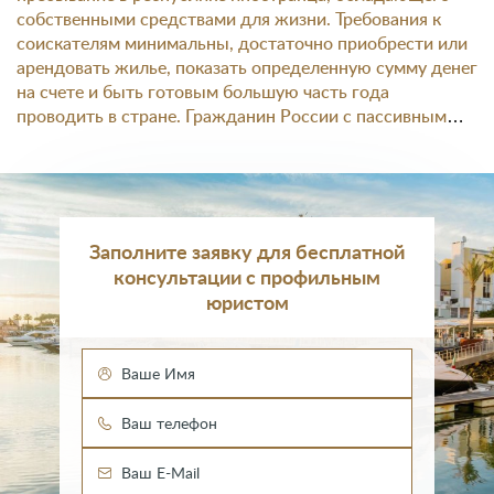
собственными средствами для жизни. Требования к
соискателям минимальны, достаточно приобрести или
арендовать жилье, показать определенную сумму денег
на счете и быть готовым большую часть года
проводить в стране.
Гражданин России с пассивным
зарубежным доходом может открыть визу категории
D7 (Passive Income Visa) для переезда в Португалию и
запустить процедуру иммиграции, вплоть до обретения
паспорта Евросоюза.
Заполните заявку для бесплатной
консультации с профильным
юристом