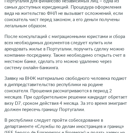
Португалия для финансово независимых лиц – одна из
самых доступных юрисдикций. Процедура оформления
вида на жительство ФНЛ не вызывает осложнений, если
соискатель чист перед законом, а его деньги получены
легальным образом.
После консультаций с миграционными юристами и сбора
всех необходимых документов следует купить или
арендовать жилье в Португалии, поручить сделку можно
компании-посреднику. Также необходимо открыть счет в
местном банке, сделать это можно удаленно через
систему онлайн-банкинга.
Заявку на ВНЖ материально свободного человека подают
в диппредставительство республики на родине
соискателя. Прошения рассматриваются в период 2
месяцев. При одобрительном решении кандидат обретает
визу D7, сроком действия 4 месяца. За это время эмигрант
должен пересечь границу Португалии.
В республике следует пройти собеседование в
департаменте «Службы по делам иностранцев и границ»
(SEF, Serviço de Estrangeiros e Fronteiras) и подать заявку на