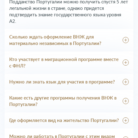
Подданство Португалии можно получить спустя 5 лет
легальной жизни в стране, однако придется
подтвердить знание государственного языка уровня
A2.
Сколько ждать оформление ВНЖ для
материально независимых в Португалии?
Заявки по визе D7 рассматривают в консульстве 60
календарных дней.
Кто участвует в миграционной программе вместе
с ФНЛ?
Право на воссоединение семьи получают:
официальные и гражданские супруги;
Нужно ли знать язык для участия в программе?
несовершеннолетние дети; взрослые дети, не
Португальский язык придется сдавать уже на этапе
состоящие в браке, обучающиеся в вузах;
оформления ПМЖ. Для временной резиденции такое
Какие есть другие программы получения ВНЖ в
несовершеннолетние сестры и братья заявителя,
требование не предъявляется.
Португалии?
пребывающие на иждивении резидента; родители под
Законами страны регламентированы такие мотивы для
финансовой опекой.
иммиграции: бизнес, трудоустройство, открытие
Где оформляется вид на жительство Португалии?
«стартапа», воссоединение семьи, обучение, статус
Заявку на визу D7 следует подавать в посольство или
беженца.
консульство республики на родине заявителя. ВНЖ
Можно ли работать в Португалии с этим видом