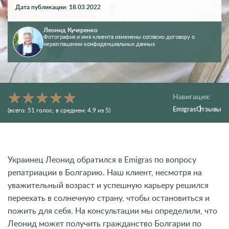
Дата публикации: 18.03.2022
Леонид Кучеренко
Фотография и имя клиента изменены согласно договору о
неразглашении конфиденциальных данных
Навигация:
Emigras
Отзывы
(всего:
51
голос
, в среднем:
4.9
из 5)
Украинец Леонид обратился в Emigras по вопросу
репатриации в Болгарию. Наш клиент, несмотря на
уважительный возраст и успешную карьеру решился
переехать в солнечную страну, чтобы остановиться и
пожить для себя. На консультации мы определили, что
Леонид может получить гражданство Болгарии по