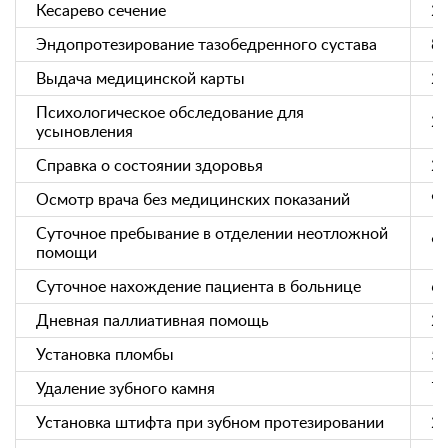
Кесарево сечение
22
Эндопротезирование тазобедренного сустава
88
Выдача медицинской карты
2
Психологическое обследование для
2
усыновления
Справка о состоянии здоровья
2
Осмотр врача без медицинских показаний
9
Суточное пребывание в отделении неотложной
9
помощи
Суточное нахождение пациента в больнице
6
Дневная паллиативная помощь
2
Установка пломбы
5
Удаление зубного камня
7
Установка штифта при зубном протезировании
2