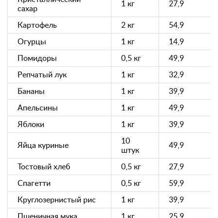
1 кг
27,9
сахар
Картофель
2 кг
54,9
Огурцы
1 кг
14,9
Помидоры
0,5 кг
49,9
Репчатый лук
1 кг
32,9
Бананы
1 кг
39,9
Апельсины
1 кг
49,9
Яблоки
1 кг
39,9
10
Яйца куриные
49,9
штук
Тостовый хлеб
0,5 кг
27,9
Спагетти
0,5 кг
59,9
Круглозернистый рис
1 кг
39,9
Пшеничная мука
1 кг
25,9