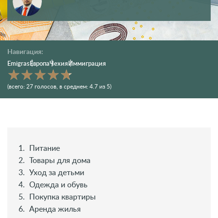
Навигация:
Emigras
Европа
Чехия
Иммиграция
(всего:
27
голосов
, в среднем:
4.7
из 5)
Питание
Товары для дома
Уход за детьми
Одежда и обувь
Покупка квартиры
Аренда жилья