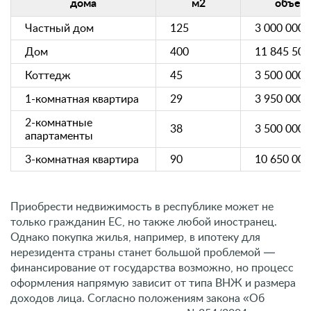
дома
м2
объект
Частный дом
125
3 000 000
Дом
400
11 845 500
Коттедж
45
3 500 000
1-комнатная квартира
29
3 950 000
2-комнатные
38
3 500 000
апартаменты
3-комнатная квартира
90
10 650 000
Приобрести недвижимость в республике может не
только гражданин ЕС, но также любой иностранец.
Однако покупка жилья, например, в ипотеку для
нерезидента страны станет большой проблемой —
финансирование от государства возможно, но процесс
оформления напрямую зависит от типа ВНЖ и размера
доходов лица. Согласно положениям закона «Об