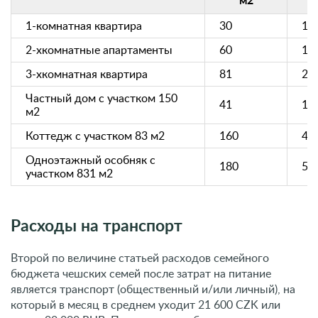
м2
1-комнатная квартира
30
14
2-хкомнатные апартаменты
60
16
3-хкомнатная квартира
81
24
Частный дом с участком 150
41
19
м2
Коттедж с участком 83 м2
160
45
Одноэтажный особняк с
180
50
участком 831 м2
Расходы на транспорт
Второй по величине статьей расходов семейного
бюджета чешских семей после затрат на питание
является транспорт (общественный и/или личный), на
который в месяц в среднем уходит 21 600 CZK или