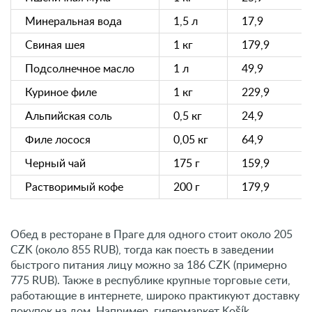
Минеральная вода
1,5 л
17,9
Свиная шея
1 кг
179,9
Подсолнечное масло
1 л
49,9
Куриное филе
1 кг
229,9
Альпийская соль
0,5 кг
24,9
Филе лосося
0,05 кг
64,9
Черный чай
175 г
159,9
Растворимый кофе
200 г
179,9
Обед в ресторане в Праге для одного стоит около 205
CZK (около 855 RUB), тогда как поесть в заведении
быстрого питания лицу можно за 186 CZK (примерно
775 RUB). Также в республике крупные торговые сети,
работающие в интернете, широко практикуют доставку
покупок на дом. Например, гипермаркет Košík