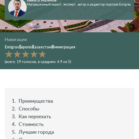
Никита Малинов
Миграционный юрист, эксперт, автор и редактор портала Emigras
Навигация:
Emigras
Европа
Казахстан
Иммиграция
(всего:
19
голосов
, в среднем:
4.9
из 5)
Преимущества
Способы
Как переехать
Стоимость
Лучшие города