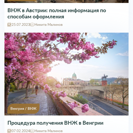
выросла и составляет от 150 000 до 500 000 евро, в
зависимости от опции. Это может привести к
ВНЖ в Австрии: полная информация по
возникновению неравенства и проблем
способам оформления
доступности для потенциальных инвесторов.
25.07.2023
Никита Малинов
Ответить
Оставить комментарий
Введите Имя
Введите Почту
Ваш комментарий
Венгрия
/
ВНЖ
Процедура получения ВНЖ в Венгрии
07.02.2024
Никита Малинов