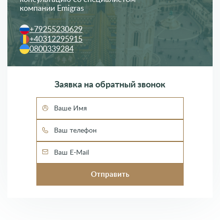
компании Emigras
+79255230629
+40312295915
0800339284
Заявка на обратный звонок