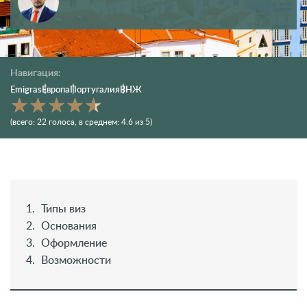
Навигация:
Emigras
Европа
Португалия
ВНЖ
(всего:
22
голоса
, в среднем:
4.6
из 5)
Типы виз
Основания
Оформление
Возможности