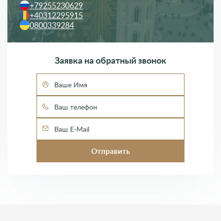
+79255230629
+40312295915
0800339284
Заявка на обратный звонок