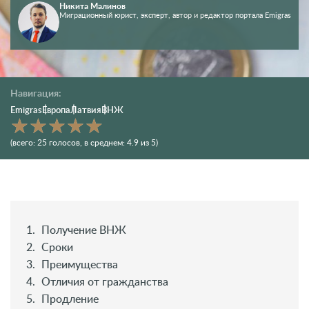
Никита Малинов
Миграционный юрист, эксперт, автор и редактор портала Emigras
Навигация:
Emigras
Европа
Латвия
ВНЖ
(всего:
25
голосов
, в среднем:
4.9
из 5)
Получение ВНЖ
Сроки
Преимущества
Отличия от гражданства
Продление