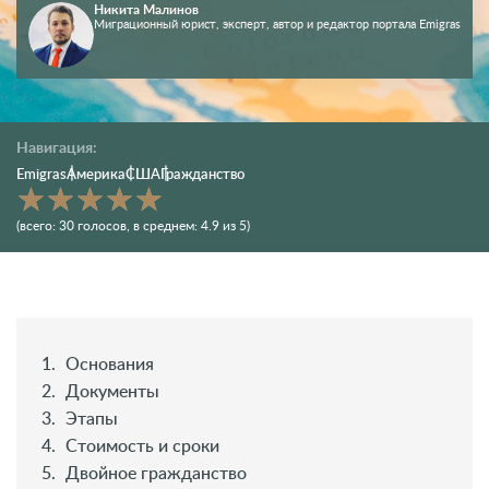
Никита Малинов
Миграционный юрист, эксперт, автор и редактор портала Emigras
Навигация:
Emigras
Америка
США
Гражданство
(всего:
30
голосов
, в среднем:
4.9
из 5)
Основания
Документы
Этапы
Стоимость и сроки
Двойное гражданство