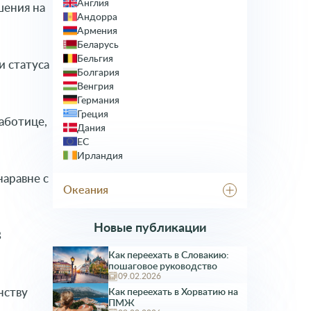
Англия
Турция
шения на
Андорра
Япония
Армения
Беларусь
Бельгия
 статуса
Болгария
Венгрия
Германия
Греция
аботице,
Дания
ЕС
Ирландия
Исландия
наравне с
Испания
Океания
Италия
Казахстан
Австралия
Кипр
Новые публикации
В
Латвия
Литва
Как переехать в Словакию:
пошаговое руководство
Лихтенштейн
09.02.2026
Люксембург
нству
Как переехать в Хорватию на
Мальта
ПМЖ
Молдавия