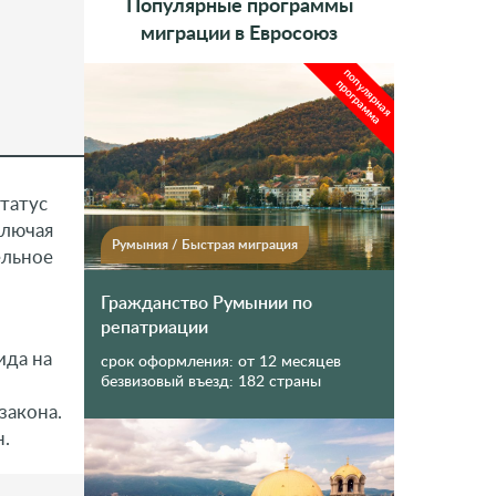
Популярные программы
миграции в Евросоюз
популярная
программа
татус
ключая
Румыния
/
Быстрая миграция
ельное
Гражданство Румынии по
репатриации
ида на
срок оформления:
от 12 месяцев
безвизовый въезд:
182 страны
закона.
н.