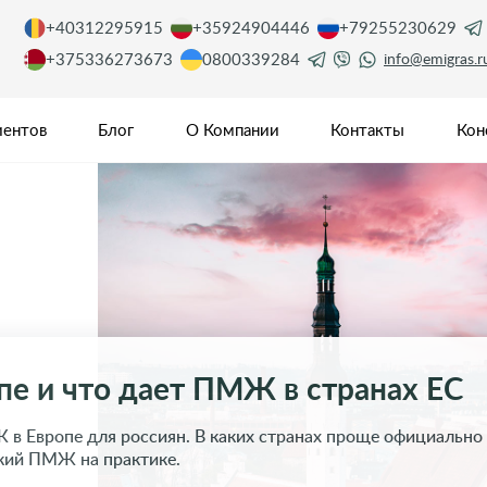
+40312295915
+35924904446
+79255230629
+375336273673
0800339284
info@emigras.r
иентов
Блог
О Компании
Контакты
Кон
е и что дает ПМЖ в странах ЕС
 в Европе для россиян. В каких странах проще официально
ский ПМЖ на практике.