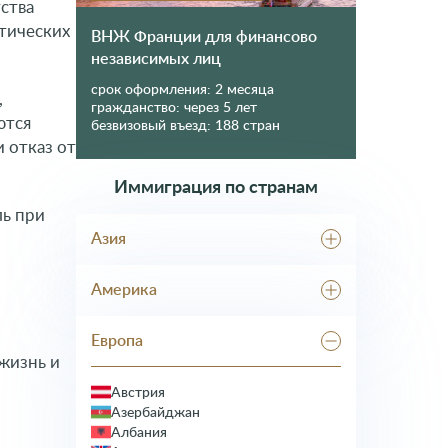
ства
итических
ВНЖ Франции для финансово
независимых лиц
срок оформления:
2 месяца
,
гражданство:
через 5 лет
ются
безвизовый въезд:
188 стран
 отказ от
Иммиграция по странам
ь при
Азия
Абхазия
Америка
Грузия
Израиль
Гренада
Корея
Европа
Доминика
Кыргызстан
жизнь и
Доминикана
ОАЭ
Канада
Австрия
Таджикистан
Мексика
Азербайджан
Тайланд
США
Албания
Туркменистан