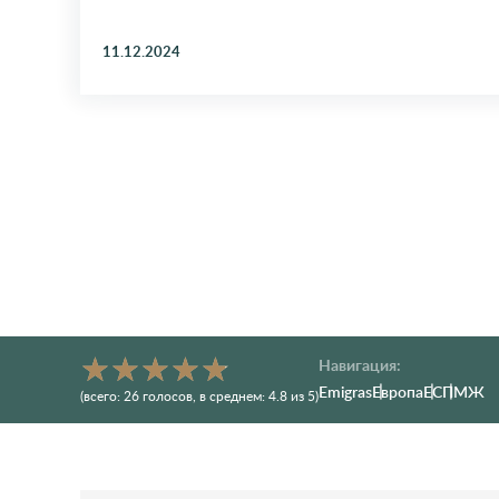
11.12.2024
Навигация:
Emigras
Европа
ЕС
ПМЖ
(всего:
26
голосов
, в среднем:
4.8
из 5)