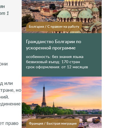
иян
от 1
Болгария
/
С правом на работу
Гражданство Болгарии по
ускоренной программе
особенность:
без знания языка
безвизовый въезд:
170 стран
 они
срок оформления:
от 12 месяцев
од или
тране, но
ний.
оединение
ет право
Франция
/
Быстрая миграция