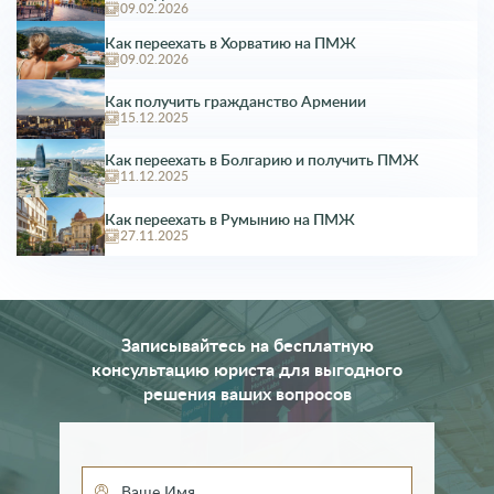
Люксембург
09.02.2026
Мальта
Как переехать в Хорватию на ПМЖ
Молдавия
09.02.2026
Монако
Нидерланды
Как получить гражданство Армении
Норвегия
15.12.2025
Польша
Португалия
Как переехать в Болгарию и получить ПМЖ
11.12.2025
Россия
Румыния
Как переехать в Румынию на ПМЖ
Сан-Марино
27.11.2025
Сербия
Словакия
Словения
Узбекистан
Финляндия
Записывайтесь на бесплатную
Франция
консультацию юриста для выгодного
Хорватия
решения ваших вопросов
Черногория
Чехия
Швейцария
Швеция
Эстония