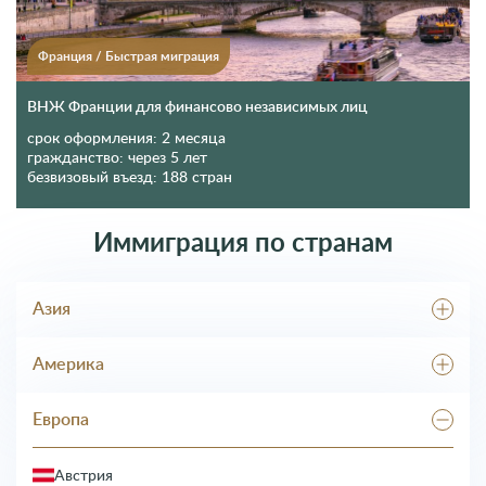
Франция
/
Быстрая миграция
ВНЖ Франции для финансово независимых лиц
срок оформления:
2 месяца
гражданство:
через 5 лет
безвизовый въезд:
188 стран
Иммиграция по странам
Азия
Абхазия
Америка
Грузия
Израиль
Гренада
Корея
Европа
Доминика
Кыргызстан
Доминикана
ОАЭ
Канада
Австрия
Таджикистан