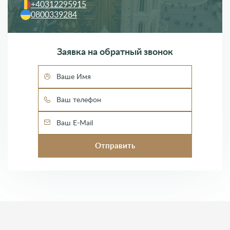
+40312295915
0800339284
Заявка на обратный звонок