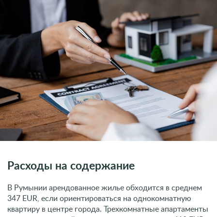
Расходы на содержание
В Румынии арендованное жилье обходится в среднем
347 EUR, если ориентироваться на однокомнатную
квартиру в центре города. Трехкомнатные апартаменты
в центральных районах могут стоить порядка 610 EUR,
поэтому из соображения экономии на содержании для
личных целей выгодней купить недвижимость в
Румынии.
Налог на недвижимость
Согласно статье 454 Закона № 227/2015 о Налоговом
кодексе Румынии к местным сборам относится налог
на строительство, земельные участки, выдачу