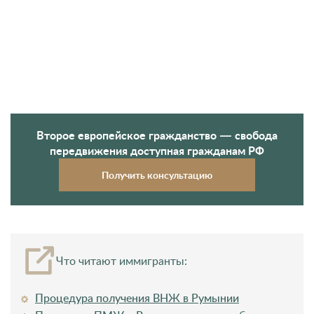
передвижения доступная гражданам РФ
Получить консультацию
Что читают иммигранты:
Процедура получения ВНЖ в Румынии
Получение ПМЖ в Румынии: все способы
Открытие и ведение бизнеса в Румынии
Юридическая проверка
Перед заключением сделки важно убедиться в
достоверности данных владельца недвижимости и
наличии налогового сертификата Circa Financiara. По
нему можно сразу определить, уплачены ли налоги,