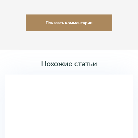
умеренные показатели роста в различных секторах в
первом полугодии 2023 года. Логистический и
промышленный секторы показали наилучшие
результаты, с увеличением арендной активности по
сравнению с прошлым годом. Офисный рынок в
Бухаресте также продемонстрировал рост объемов
аренды. Однако инвестиционные сделки и жилой
рынок показали менее благоприятные результаты. В
жилом секторе наблюдается растущее внимание к
рынку квартир в аренду.
Ответить
Оставить комментарий
Введите Имя
Введите Почту
Словения
/
Недвижимость за рубежом