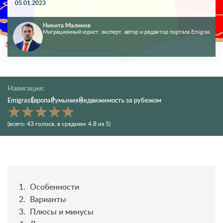
05.01.2023
Никита Малинов
Миграционный юрист, эксперт, автор и редактор портала Emigras
Навигация:
Emigras
Европа
Румыния
Недвижимость за рубежом
(всего:
43
голоса
, в среднем:
4.8
из 5)
Особенности
Варианты
Плюсы и минусы