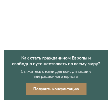
Как стать гражданином Европы и
свободно путешествовать по всему миру?
Свяжитесь с нами для консультации у
миграционного юриста
Получить консультацию
Ипотека для нерезидентов
Румынские банки очень тесно сотрудничают с
финансовыми учреждениями Евросоюза, поэтому чаще
всего выдают ипотеки
гражданам ЕС
, а также лицам,
имеющим
ВНЖ
или
ПМЖ
в Румынии. Некоторые
банки, такие как Banca Transilvania и GarantiBank, также
выдают кредиты нерезидентам, но в этом есть свои
положительные и отрицательные стороны.