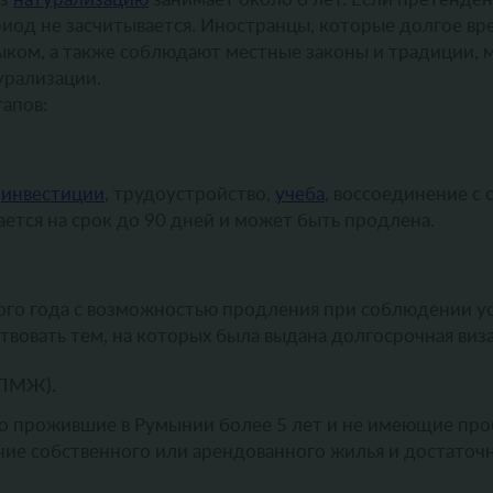
ериод не засчитывается. Иностранцы, которые долгое вр
ком, а также соблюдают местные законы и традиции, 
урализации.
апов:
,
инвестиции
, трудоустройство,
учеба
, воссоединение с 
ется на срок до 90 дней и может быть продлена.
ого года с возможностью продления при соблюдении у
вовать тем, на которых была выдана долгосрочная виза
(ПМЖ).
о прожившие в Румынии более 5 лет и не имеющие про
ие собственного или арендованного жилья и достаточ