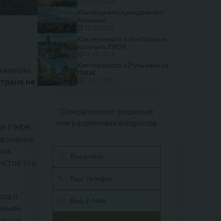
09.02.2026
Монако
Как получить гражданство
Нидерланды
Армении
Норвегия
15.12.2025
Польша
Как переехать в Болгарию и
получить ПМЖ
Португалия
11.12.2025
Россия
Как переехать в Румынию на
Румыния
оживали
ПМЖ
Сан-Марино
стране не
27.11.2025
Сербия
Словакия
Словения
Оперативное решение
Узбекистан
миграционных вопросов
Финляндия
или ПМЖ,
Франция
архивные
Хорватия
тих
Черногория
истов это
Чехия
Швейцария
Швеция
Эстония
аза о
учение
аться