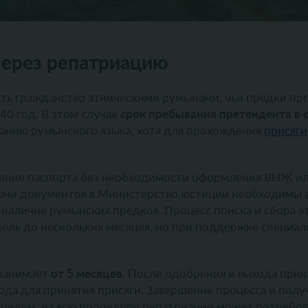
через репатриацию
ить гражданство этническими румынами, чьи предки пр
срок пребывания претендента в 
40 год. В этом случае
знанию румынского языка, хотя для прохождения
присяги
учение паспорта без необходимости оформления ВНЖ 
одачи документов в Министерство юстиции необходимы 
наличие румынских предков. Процесс поиска и сбора э
дель до нескольких месяцев, но при поддержке специал
от 5 месяцев
 занимает
. После одобрения и выхода прик
года для принятия присяги. Завершение процесса и пол
В целом, на всю процедуру репатриации может потребов