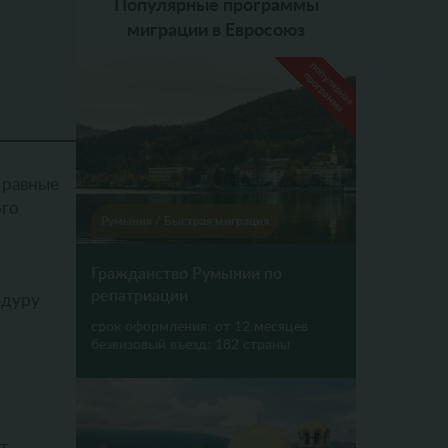
Популярные программы
миграции в Евросоюз
популярная
программа
 равные
ого
Румыния
/
Быстрая миграция
Гражданство Румынии по
репатриации
едуру
срок оформления:
от 12 месяцев
безвизовый въезд:
182 страны
нт