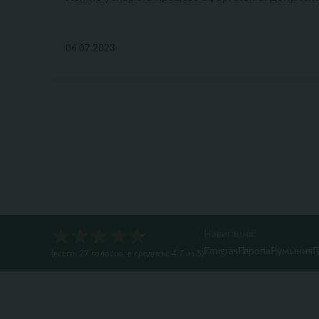
06.07.2023
Навигация:
Emigras
Европа
Румыния
Г
(всего:
27
голосов
, в среднем:
4.7
из 5)