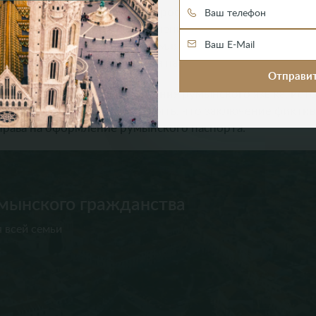
м Румынии, могут подать запрос на получение румынск
 Процесс начинается с получения долгосрочной визы д
срок до 90 дней. Затем оформляется вид на жительство
мента подачи документов на паспорт.
Румынии, и при условии знания румынского языка, ист
ие паспорта. Следует отметить, что заключение фикти
права на оформление румынского паспорта.
мынского гражданства
 всей семьи