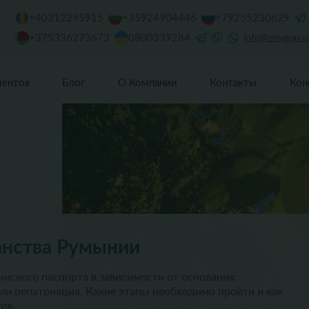
+40312295915
+35924904446
+79255230629
+375336273673
0800339284
info@emigras.r
иентов
Блог
О Компании
Контакты
Кон
анства Румынии
нского паспорта в зависимости от основания:
ли репатриация. Какие этапы необходимо пройти и как
ов.