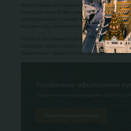
Иностранцы, вступившие в брак с гражданино
5 лет
паспорта через
совместного проживания.
воссоединения с семьей, которая выдается на 
на один год с возможностью продления до мо
После 5 лет совместной жизни с гражданином 
культуры, можно подать заявление на получен
брака может привести к депортации и утрате 
Ускоренное оформление ру
Юридическое сопровождение процесса для
Получить консультацию