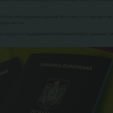
я сбор необходимых данных. Ускорить этот процесс мо
ециалистов.
о
о паспорта с поддержкой компании Emigras занимает