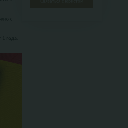
жно с
т 1 года
.