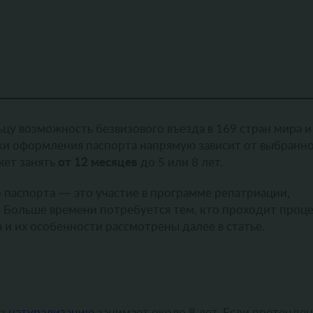
цу возможность безвизового въезда в 169 стран мира и
оки оформления паспорта напрямую зависит от выбранн
от 12 месяцев
жет занять
до 5 или 8 лет.
паспорта — это участие в программе репатриации,
Больше времени потребуется тем, кто проходит проц
и их особенности рассмотрены далее в статье.
ез
натурализацию
занимает около 8 лет. Если претенде