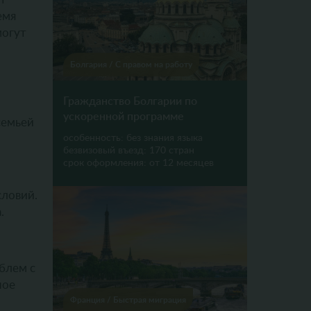
емя
могут
Болгария
/
С правом на работу
Гражданство Болгарии по
ускоренной программе
семьей
особенность:
без знания языка
безвизовый въезд:
170 стран
срок оформления:
от 12 месяцев
словий.
.
блем с
ное
Франция
/
Быстрая миграция