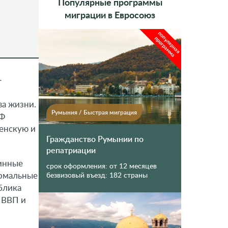
Популярные программы
миграции в Евросоюз
популярная
программа
–
ва жизни.
Румыния
/
Быстрая миграция
ВФ
генскую и
Гражданство Румынии по
репатриации
тинные
срок оформления:
от 12 месяцев
ермальные
безвизовый въезд:
182 страны
блика
а ВВП и