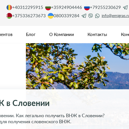
+40312295915
+35924904446
+79255230629
+375336273673
0800339284
info@emigras.r
иентов
Блог
О Компании
Контакты
Кон
Ж в Словении
овении. Как легально получить ВНЖ в Словении?
для получения словенского ВНЖ.