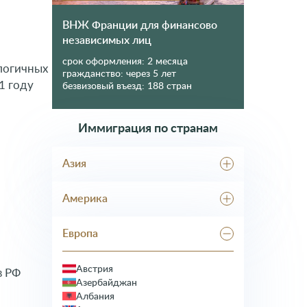
ВНЖ Франции для финансово
независимых лиц
срок оформления:
2 месяца
алогичных
гражданство:
через 5 лет
1 году
безвизовый въезд:
188 стран
Иммиграция по странам
Азия
Абхазия
Америка
Грузия
Израиль
Гренада
Корея
Европа
Доминика
а бесплатную
Кыргызстан
Доминикана
ильным юристом
ОАЭ
Канада
Австрия
Таджикистан
в РФ
Мексика
Азербайджан
Тайланд
США
Албания
Туркменистан