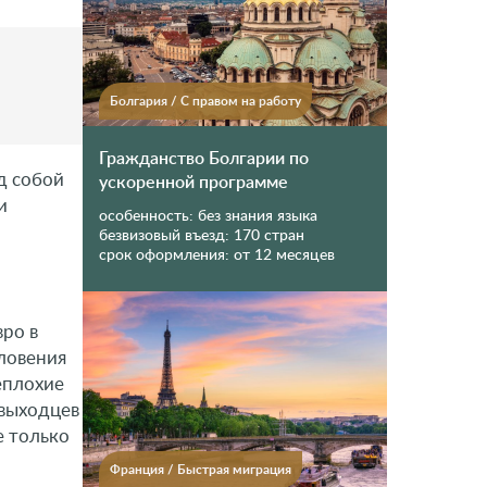
Болгария
/
С правом на работу
Гражданство Болгарии по
д собой
ускоренной программе
и
особенность:
без знания языка
безвизовый въезд:
170 стран
срок оформления:
от 12 месяцев
вро в
ловения
еплохие
 выходцев
е только
Франция
/
Быстрая миграция