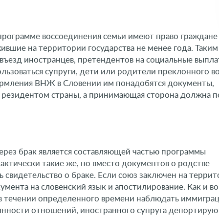
программе воссоединения семьи имеют право граждане
шие на территории государства не менее года. Таким
въезд иностранцев, претендентов на социальные выпла
ьзоваться супруги, дети или родители преклонного во
ормления ВНЖ в Словении им понадобятся документы,
резидентом страны, а принимающая сторона должна п
ерез брак является составляющей частью программы
рактически такие же, но вместо документов о родстве
 свидетельство о браке. Если союз заключен на терри
умента на словенский язык и апостилирование. Как и в
т в течении определенного времени наблюдать иммигра
нности отношений, иностранного супруга депортируют