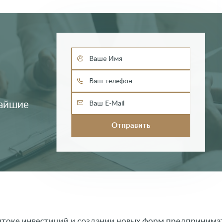
ю
чайшие
итоке инвестиций и создании новых форм предпринимат