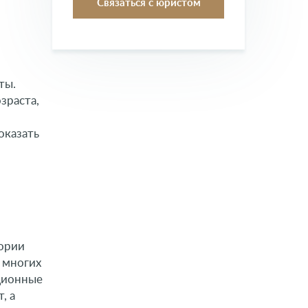
ты.
зраста,
оказать
тории
о многих
ционные
, а