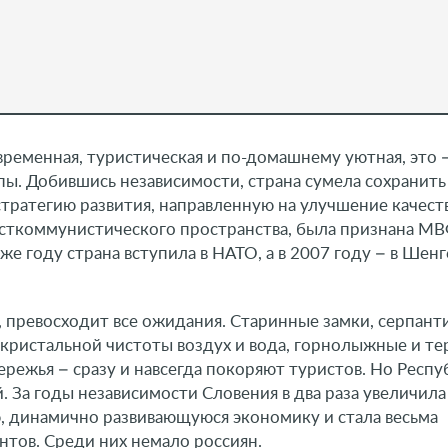
временная, туристическая и по-домашнему уютная, это 
пы. Добившись независимости, страна сумела сохранить
тратегию развития, направленную на улучшение качест
посткоммунистического пространства, была признана М
же году страна вступила в НАТО, а в 2007 году – в Шен
, превосходит все ожидания. Старинные замки, серпан
 кристальной чистоты воздух и вода, горнолыжные и т
режья – сразу и навсегда покоряют туристов. Но Респу
. За годы независимости Словения в два раза увеличил
, динамично развивающуюся экономику и стала весьма
тов. Среди них немало россиян.