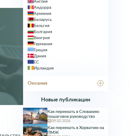
Англия
Турция
Андорра
Япония
Армения
Беларусь
Бельгия
Болгария
Венгрия
Германия
Греция
Дания
ЕС
Ирландия
Исландия
Испания
Океания
Италия
Казахстан
Австралия
Кипр
Новые публикации
Латвия
Литва
Как переехать в Словакию:
пошаговое руководство
Лихтенштейн
09.02.2026
Люксембург
Как переехать в Хорватию на
Мальта
ПМЖ
Молдавия
ельства.