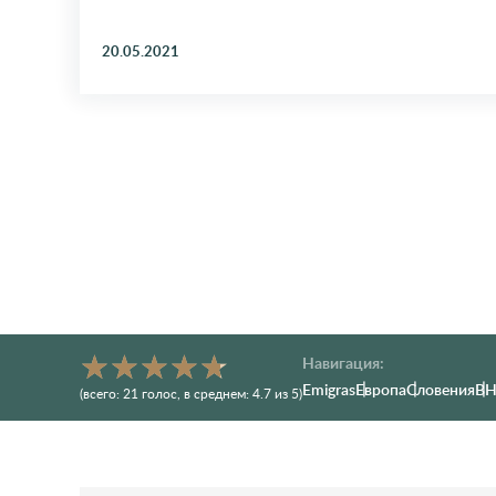
20.05.2021
Навигация:
Emigras
Европа
Словения
В
(всего:
21
голос
, в среднем:
4.7
из 5)