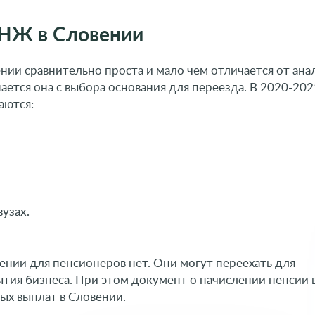
ВНЖ в Словении
нии сравнительно проста и мало чем отличается от ан
ается она с выбора основания для переезда. В 2020-202
аются:
узах.
о ЕС
Заполните заявку н
ии для пенсионеров нет. Они могут переехать для
консультацию с проф
го паспорта Евросоюза
ытия бизнеса. При этом документ о начислении пенсии 
ограмме для граждан
тран СНГ
ых выплат в Словении.