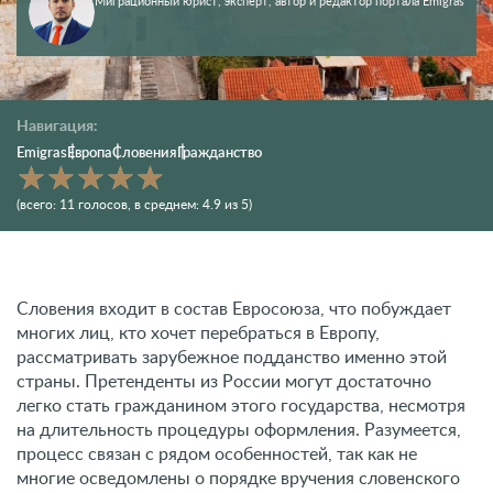
Миграционный юрист, эксперт, автор и редактор портала Emigras
Навигация:
Emigras
Европа
Словения
Гражданство
(всего:
11
голосов
, в среднем:
4.9
из 5)
Словения входит в состав Евросоюза, что побуждает
многих лиц, кто хочет перебраться в Европу,
рассматривать зарубежное подданство именно этой
страны. Претенденты из России могут достаточно
легко стать гражданином этого государства, несмотря
на длительность процедуры оформления. Разумеется,
процесс связан с рядом особенностей, так как не
многие осведомлены о порядке вручения словенского