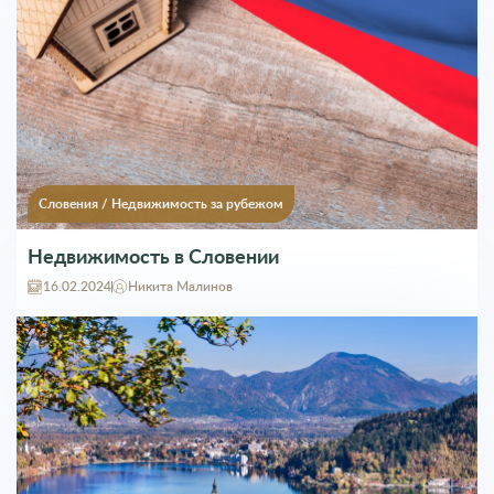
Недвижимость в Словении
16.02.2024
Никита Малинов
Словения
/
ВНЖ
Процедура получения ВНЖ в Словении
26.07.2023
Никита Малинов