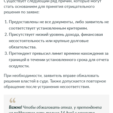
Претендент превысил лимит времени нахождения за
границей в течении установленного срока для отчета
оседлости.
При необходимости, заявитель вправе обжаловать
решения властей в суде. Также допускается повторное
обращение после устранения несоответствия.
Важно!
Чтобы обжаловать отказ, у претендента
на подданство есть только 14 дней с момента
вынесения отрицательного решения по заявке.
Граждане России могут претендовать на подданство
Словении. Эта страна входит в состав Евросоюза, при
этом предусматривает достаточно легкую, но
длительную процедуру оформления. Разумеется,
присутствуют некоторые особенности, однако
впоследствии перед подданным открываются широкие