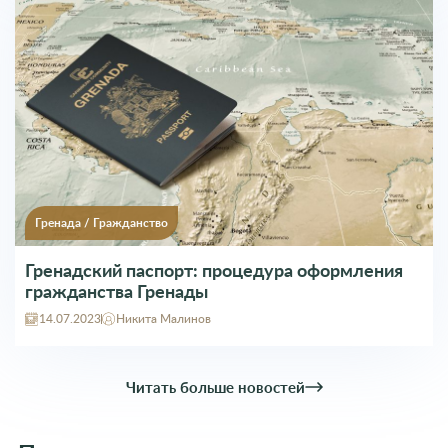
Гренада
/
Гражданство
Гренадский паспорт: процедура оформления
гражданства Гренады
14.07.2023
Никита Малинов
Читать больше новостей
Популярные программы миграции в
Евросоюз
популярная
программа