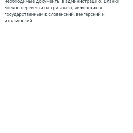
необходимые документы в администрацию. Бланки
можно перевести на три языка, являющихся
государственными: словенский, венгерский и
итальянский.
Второе европейское гражданство — свобода
передвижения доступная гражданам РФ
Получить консультацию