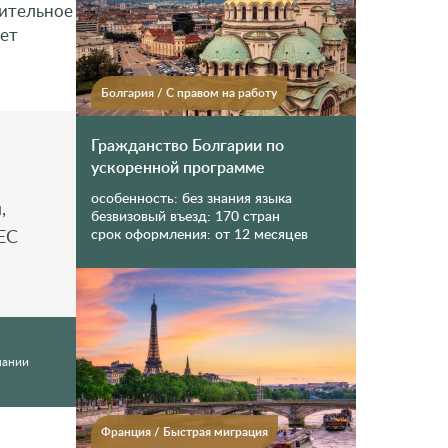
лительное
ает
Болгария
/
С правом на работу
Гражданство Болгарии по
ускоренной программе
особенность:
без знания языка
,
безвизовый въезд:
170 стран
ЕС
срок оформления:
от 12 месяцев
пании
Франция
/
Быстрая миграция