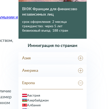
ВНЖ Франции для финансово
независимых лиц
Румынии и
срок оформления:
2 месяца
гражданство:
через 5 лет
безвизовый въезд:
188 стран
нством,
Иммиграция по странам
Азия
Абхазия
Америка
Грузия
Израиль
Гренада
Корея
Европа
Доминика
Кыргызстан
Доминикана
аличие
ОАЭ
Канада
Австрия
Таджикистан
размер
Мексика
Азербайджан
Тайланд
анном
США
Албания
Туркменистан