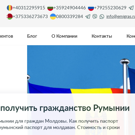
+40312295915
+35924904446
+79255230629
+375336273673
0800339284
info@emigras.r
иентов
Блог
О Компании
Контакты
Кон
получить гражданство Румынии
мынии для граждан Молдовы. Как получить паспорт
умынский паспорт для молдаван. Стоимость и сроки