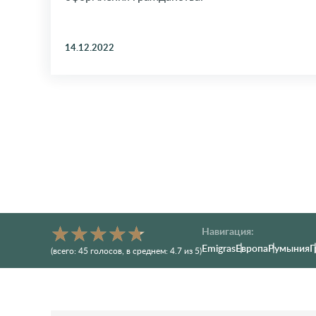
14.12.2022
Навигация:
Emigras
Европа
Румыния
Г
(всего:
45
голосов
, в среднем:
4.7
из 5)