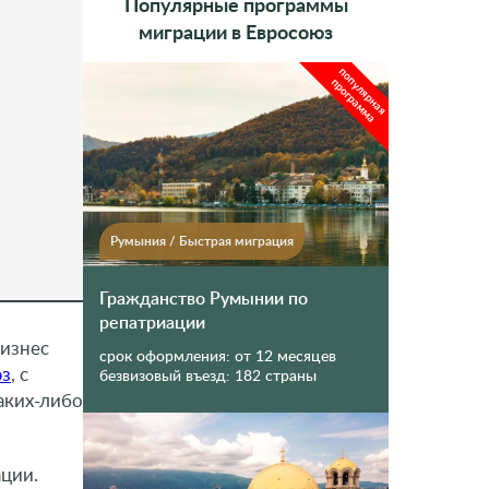
Популярные программы
миграции в Евросоюз
популярная
программа
Румыния
/
Быстрая миграция
Гражданство Румынии по
репатриации
бизнес
срок оформления:
от 12 месяцев
юз
, с
безвизовый въезд:
182 страны
аких-либо
ции.