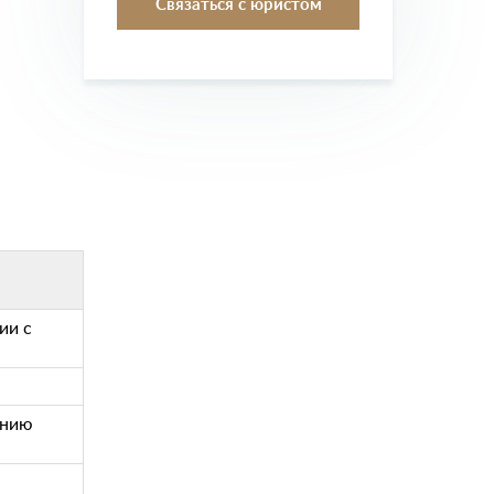
ии с
анию