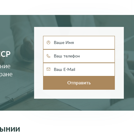
ССР
ение
ране
мынии