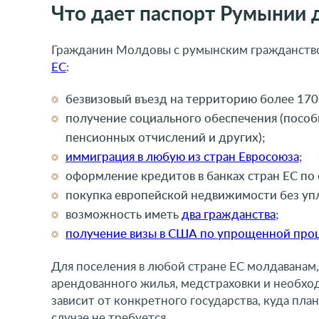
Что дает паспорт Румынии 
Гражданин Молдовы с румынским гражданств
ЕС
:
безвизовый въезд на территорию более 170 
получение социального обеспечения (пособи
пенсионных отчислений и других);
иммиграция в любую из стран Евросоюза
;
оформление кредитов в банках стран ЕС п
покупка европейской недвижимости без у
возможность иметь
два гражданства
;
получение визы в США по упрощенной про
Для поселения в любой стране ЕС молдаванам
арендованного жилья, медстраховки и необхо
зависит от конкретного государства, куда пл
случае не требуется.