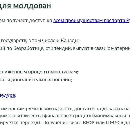
для молдован
ом получает доступ ко
всем преимуществам паспорта 
государств, в том числе и Канады;
й по безработице, стипендий, выплат в связи с матери
о сниженным процентным ставкам;
платы дополнительных пошлин;
цедуре
.
, имеющим румынский паспорт, достаточно доказать н
димого количества финансовых средств (минимальный 
анируется переезд). Получение визы, ВНЖ или ПМЖ в д