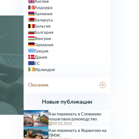
Англия
Турция
Андорра
Япония
Армения
Беларусь
Бельгия
Болгария
Венгрия
Германия
Греция
Дания
ЕС
Ирландия
Исландия
Испания
Океания
Италия
Казахстан
Австралия
Кипр
Новые публикации
Латвия
Литва
Как переехать в Словакию:
пошаговое руководство
Лихтенштейн
09.02.2026
Люксембург
Как переехать в Хорватию на
Мальта
ПМЖ
Молдавия